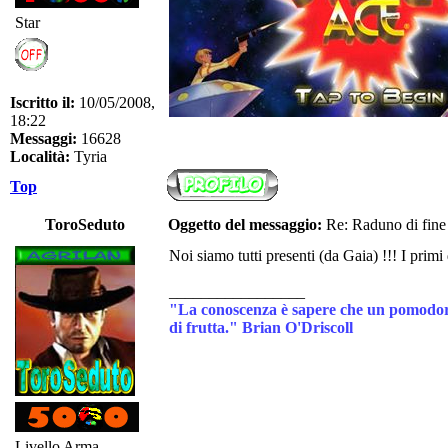
Star
Iscritto il:
10/05/2008,
18:22
Messaggi:
16628
Località:
Tyria
Top
ToroSeduto
Oggetto del messaggio:
Re: Raduno di fine
Noi siamo tutti presenti (da Gaia) !!! I primi 
_________________
"La conoscenza è sapere che un pomodoro
di frutta." Brian O'Driscoll
Livello Arma -