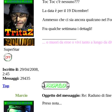
Toc Toc c'è nessuno???
La data è per il 19 Dicembre!
Ammesso che ci sia ancora qualcuno nel Fo
Fra qualche settimana i dettagli!
_________________
... o muori da eroe o vivi tanto a lungo da dive
SuperStar
Iscritto il:
29/04/2008,
2:45
Messaggi:
29435
Top
Marcio
Oggetto del messaggio:
Re: Raduno di fine
Preso nota...