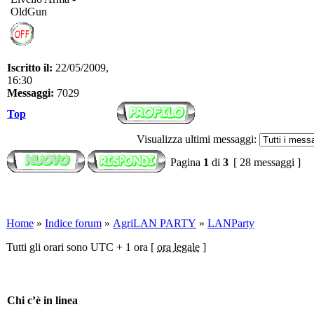
OldGun
Iscritto il:
22/05/2009,
16:30
Messaggi:
7029
Top
Visualizza ultimi messaggi:
Pagina
1
di
3
[ 28 messaggi ]
Home
»
Indice forum
»
AgriLAN PARTY
»
LANParty
Tutti gli orari sono UTC + 1 ora [
ora legale
]
Chi c’è in linea