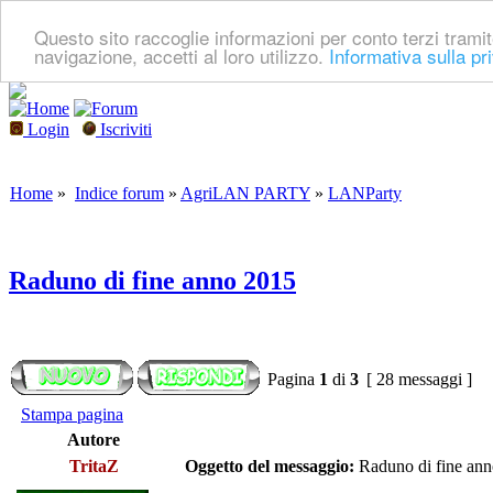
Questo sito raccoglie informazioni per conto terzi tramit
navigazione, accetti al loro utilizzo.
Informativa sulla pr
Login
Iscriviti
Home
»
Indice forum
»
AgriLAN PARTY
»
LANParty
Raduno di fine anno 2015
Pagina
1
di
3
[ 28 messaggi ]
Stampa pagina
Autore
TritaZ
Oggetto del messaggio:
Raduno di fine an