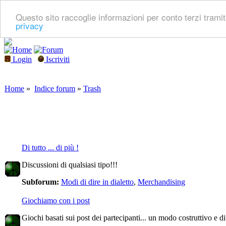
Questo sito raccoglie informazioni per conto terzi tramite
privacy
Login
Iscriviti
Home
»
Indice forum
»
Trash
Di tutto ... di più !
Discussioni di qualsiasi tipo!!!
Subforum:
Modi di dire in dialetto
,
Merchandising
Giochiamo con i post
Giochi basati sui post dei partecipanti... un modo costruttivo e d