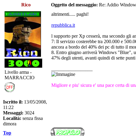
Rico
Oggetto del messaggio:
Re: Addio Windo
altrimenti..... paghi!
repubblica.it
l supporto per Xp cesserà, ma secondo gli an
7: Il servizio costerebbe tra 200.000 e 500.
ancora a bordo del 40% dei pc di tutto il m
8. Entro giugno arriverà Windows "Blue", un
47% degli utenti, avanti quindi di sette punt
_________________
Livello arma -
MARRACCIO
Migliore e piu' sicura e' una pace certa di 
Iscritto il:
13/05/2008,
11:22
Messaggi:
3024
Località:
senza fissa
dimora
Top