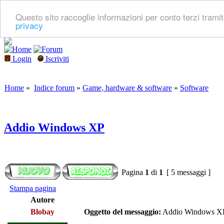
Questo sito raccoglie informazioni per conto terzi tramite
privacy
Login
Iscriviti
Home
»
Indice forum
»
Game, hardware & software
»
Software
Addio Windows XP
Pagina
1
di
1
[ 5 messaggi ]
Stampa pagina
Autore
Blobay
Oggetto del messaggio:
Addio Windows X