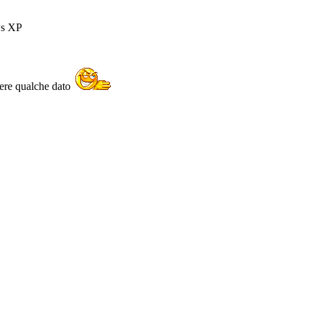
ws XP
avere qualche dato