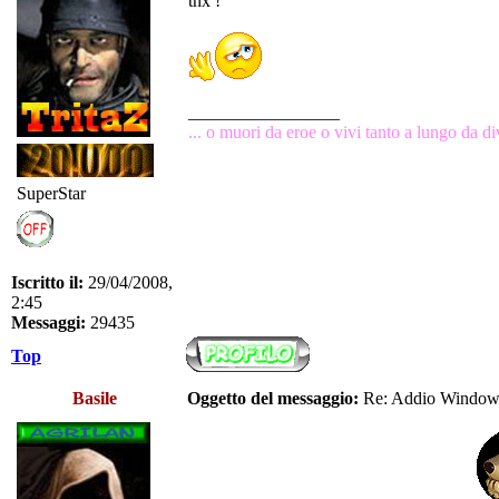
tnx !
_________________
... o muori da eroe o vivi tanto a lungo da dive
SuperStar
Iscritto il:
29/04/2008,
2:45
Messaggi:
29435
Top
Basile
Oggetto del messaggio:
Re: Addio Windo