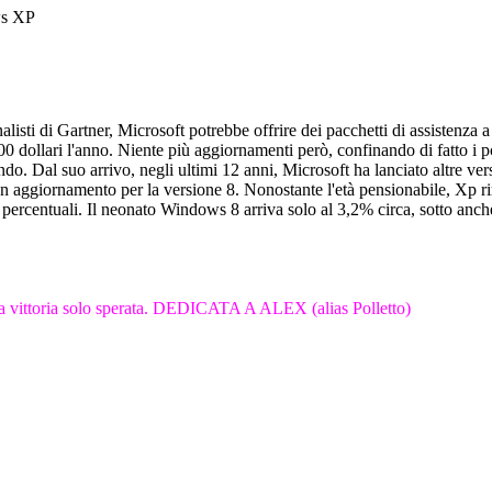
ws XP
alisti di Gartner, Microsoft potrebbe offrire dei pacchetti di assiste
000 dollari l'anno. Niente più aggiornamenti però, confinando di fatto i
ondo. Dal suo arrivo, negli ultimi 12 anni, Microsoft ha lanciato altre
 aggiornamento per la versione 8. Nonostante l'età pensionabile, Xp r
i percentuali. Il neonato Windows 8 arriva solo al 3,2% circa, sotto anc
una vittoria solo sperata. DEDICATA A ALEX (alias Polletto)