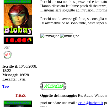
Per chi ancora non lo sapesse, ieri è termiat
Hanno rilasciato le ultime patch di sicurezza
Il sistema sarà soggetto ad intrusioni inform
Per chi non lo avesse già fatto, si consigli
Di alternative ce ne sono tante, basta saper s
_________________
Star
Iscritto il:
10/05/2008,
18:22
Messaggi:
16628
Località:
Tyria
Top
TritaZ
Oggetto del messaggio:
Re: Addio Windo
puoi mandare una mail a
ce_d@barbetti.it
pe