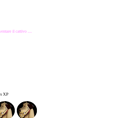
ntare il cattivo ....
ws XP