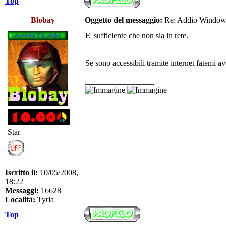
Top
Blobay
Oggetto del messaggio:
Re: Addio Windo
E' sufficiente che non sia in rete.
Se sono accessibili tramite internet fatemi 
_________________
Star
Iscritto il:
10/05/2008,
18:22
Messaggi:
16628
Località:
Tyria
Top