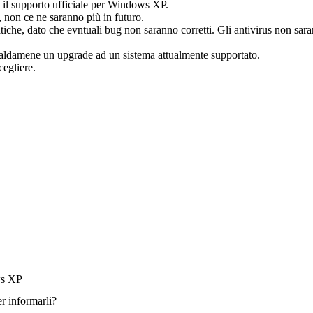
o il supporto ufficiale per Windows XP.
, non ce ne saranno più in futuro.
atiche, dato che evntuali bug non saranno corretti. Gli antivirus non sar
a caldamene un upgrade ad un sistema attualmente supportato.
cegliere.
ws XP
r informarli?