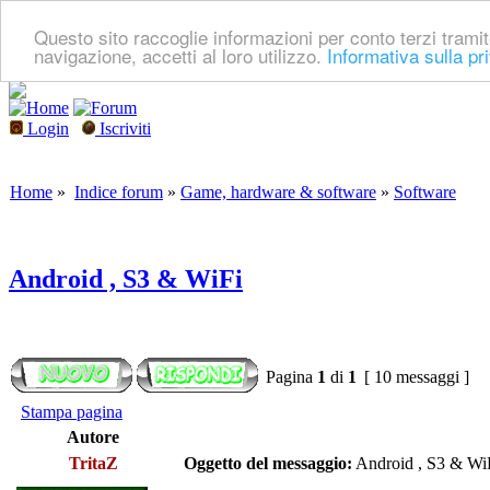
Questo sito raccoglie informazioni per conto terzi tramit
navigazione, accetti al loro utilizzo.
Informativa sulla pr
Login
Iscriviti
Home
»
Indice forum
»
Game, hardware & software
»
Software
Android , S3 & WiFi
Pagina
1
di
1
[ 10 messaggi ]
Stampa pagina
Autore
TritaZ
Oggetto del messaggio:
Android , S3 & Wi