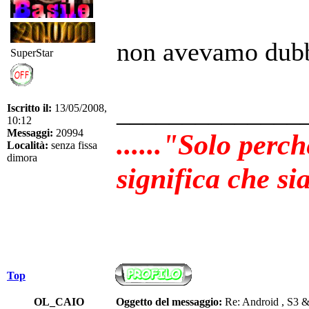
non avevamo dubb
SuperStar
______________
Iscritto il:
13/05/2008,
10:12
Messaggi:
20994
......"Solo perc
Località:
senza fissa
dimora
significa che sia
Top
OL_CAIO
Oggetto del messaggio:
Re: Android , S3 