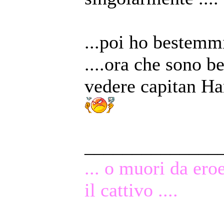
...poi ho bestemmia
....ora che sono b
vedere capitan Ha
______________
... o muori da ero
il cattivo ....