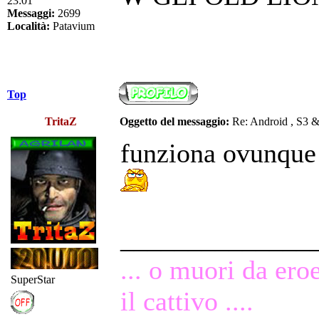
23:01
Messaggi:
2699
Località:
Patavium
Top
TritaZ
Oggetto del messaggio:
Re: Android , S3 
funziona ovunque 
______________
... o muori da ero
SuperStar
il cattivo ....