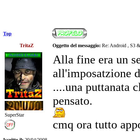
Top
TritaZ
Oggetto del messaggio:
Re: Android , S3 
Alla fine era un 
all'imposatzione d
....una puttanata 
pensato.
SuperStar
cmq ora tutto app
Iscritto il:
29/04/2008,