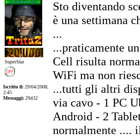
Sto diventando sc
è una settimana c
...
...praticamente un
Cell risulta norma
SuperStar
WiFi ma non riesce
...tutti gli altri 
Iscritto il:
29/04/2008,
2:45
Messaggi:
29432
via cavo - 1 PC Ub
Android - 2 Tablet
normalmente .... i