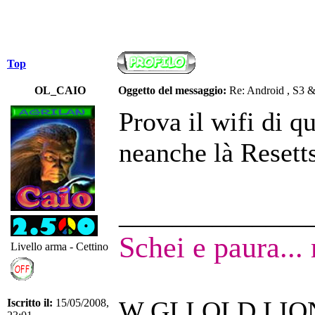
Top
OL_CAIO
Oggetto del messaggio:
Re: Android , S3 
Prova il wifi di 
neanche là Resetts
______________
Schei e paura...
Livello arma - Cettino
W GLI OLD LIO
Iscritto il:
15/05/2008,