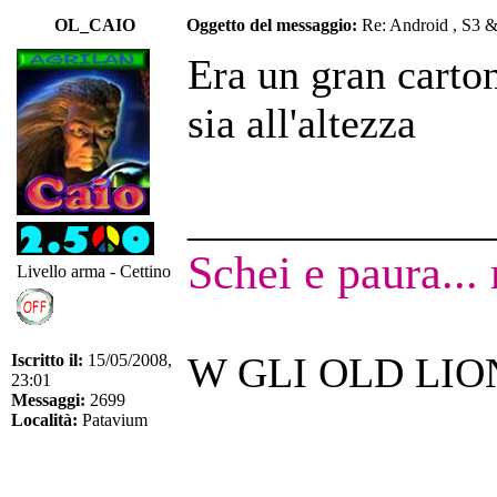
OL_CAIO
Oggetto del messaggio:
Re: Android , S3 
Era un gran carton
sia all'altezza
______________
Schei e paura...
Livello arma - Cettino
W GLI OLD LIO
Iscritto il:
15/05/2008,
23:01
Messaggi:
2699
Località:
Patavium