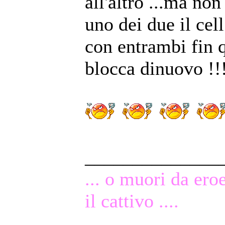
all'altro ...ma non
uno dei due il ce
con entrambi fin 
blocca dinuovo !!
______________
... o muori da ero
il cattivo ....