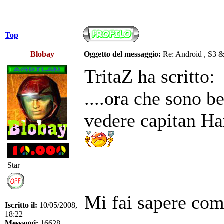
Top
Blobay
Oggetto del messaggio:
Re: Android , S3 
TritaZ ha scritto:
....ora che sono b
vedere capitan Ha
Star
Mi fai sapere co
Iscritto il:
10/05/2008,
18:22
Messaggi:
16628