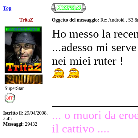
Top
TritaZ
Oggetto del messaggio:
Re: Android , S3 
Ho messo la recens
...adesso mi serve
nei miei ruter !
SuperStar
______________
... o muori da ero
Iscritto il:
29/04/2008,
2:45
Messaggi:
29432
il cattivo ....