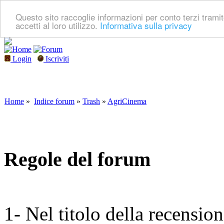
Questo sito raccoglie informazioni per conto terzi tramit
accetti al loro utilizzo.
Informativa sulla privacy
Login
Iscriviti
Home
»
Indice forum
»
Trash
»
AgriCinema
Regole del forum
1- Nel titolo della recensio