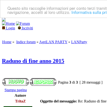
Questo sito raccoglie informazioni per conto terzi tramit
navigazione, accetti al loro utilizzo.
Informativa sulla pr
Login
Iscriviti
Home
»
Indice forum
»
AgriLAN PARTY
»
LANParty
Raduno di fine anno 2015
Pagina
3
di
3
[ 28 messaggi ]
Stampa pagina
Autore
TritaZ
Oggetto del messaggio:
Re: Raduno di fine