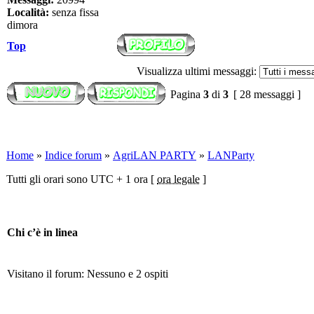
Località:
senza fissa
dimora
Top
Visualizza ultimi messaggi:
Pagina
3
di
3
[ 28 messaggi ]
Home
»
Indice forum
»
AgriLAN PARTY
»
LANParty
Tutti gli orari sono UTC + 1 ora [
ora legale
]
Chi c’è in linea
Visitano il forum: Nessuno e 2 ospiti