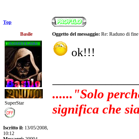
Top
Basile
Oggetto del messaggio:
Re: Raduno di fine
ok!!!
______________
......"Solo perc
SuperStar
significa che sia
Iscritto il:
13/05/2008,
10:12
Messaggi:
20994