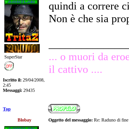
quindi a correre c
Non è che sia prop
______________
... o muori da ero
SuperStar
il cattivo ....
Iscritto il:
29/04/2008,
2:45
Messaggi:
29435
Top
Blobay
Oggetto del messaggio:
Re: Raduno di fine