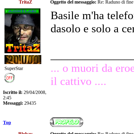
TritaZ
Oggetto del messaggio:
Re: Raduno di fine
Basile m'ha telefo
dasolo e solo a ce
______________
... o muori da ero
SuperStar
il cattivo ....
Iscritto il:
29/04/2008,
2:45
Messaggi:
29435
Top
Blobay
Oggetto del messaggio:
Re: Raduno di fine