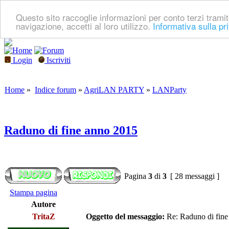
Questo sito raccoglie informazioni per conto terzi tramit
navigazione, accetti al loro utilizzo.
Informativa sulla pr
Login
Iscriviti
Home
»
Indice forum
»
AgriLAN PARTY
»
LANParty
Raduno di fine anno 2015
Pagina
3
di
3
[ 28 messaggi ]
Stampa pagina
Autore
TritaZ
Oggetto del messaggio:
Re: Raduno di fine