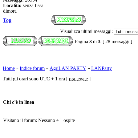
Località:
senza fissa
dimora
Top
Visualizza ultimi messaggi:
Pagina
3
di
3
[ 28 messaggi ]
Home
»
Indice forum
»
AgriLAN PARTY
»
LANParty
Tutti gli orari sono UTC + 1 ora [
ora legale
]
Chi c’è in linea
Visitano il forum: Nessuno e 1 ospite