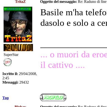
TritaZ
Oggetto del messaggio:
Re: Raduno di fine
Basile m'ha telefo
dasolo e solo a ce
______________
... o muori da ero
SuperStar
il cattivo ....
Iscritto il:
29/04/2008,
2:45
Messaggi:
29432
Top
Blobay
Oggetto del messaggio:
Re: Raduno di fine