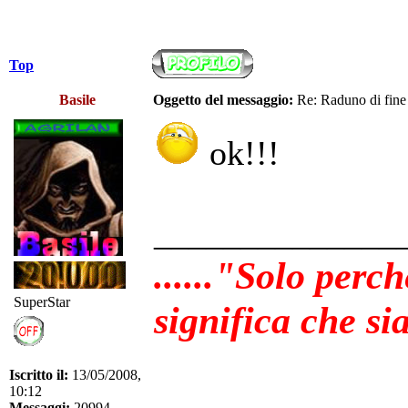
Top
Basile
Oggetto del messaggio:
Re: Raduno di fine
ok!!!
______________
......"Solo perc
SuperStar
significa che sia
Iscritto il:
13/05/2008,
10:12
Messaggi:
20994