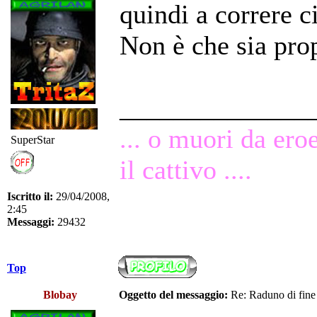
quindi a correre c
Non è che sia prop
______________
... o muori da ero
SuperStar
il cattivo ....
Iscritto il:
29/04/2008,
2:45
Messaggi:
29432
Top
Blobay
Oggetto del messaggio:
Re: Raduno di fine