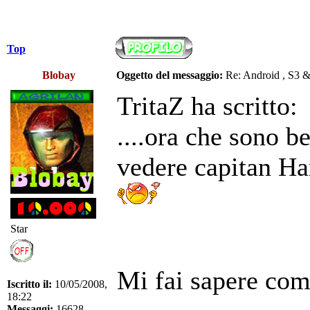
Top
Blobay
Oggetto del messaggio:
Re: Android , S3 
TritaZ ha scritto:
....ora che sono b
vedere capitan Ha
Star
Mi fai sapere co
Iscritto il:
10/05/2008,
18:22
Messaggi:
16628