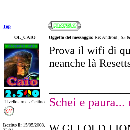
Top
OL_CAIO
Oggetto del messaggio:
Re: Android , S3 
Prova il wifi di 
neanche là Resetts
______________
Schei e paura...
Livello arma - Cettino
W GLI OLD LIO
Iscritto il:
15/05/2008,