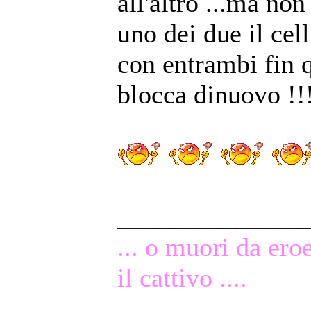
all'altro ...ma non
uno dei due il ce
con entrambi fin 
blocca dinuovo !!
______________
... o muori da ero
il cattivo ....