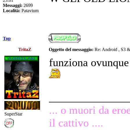
23:01
Messaggi:
2699
Località:
Patavium
Top
TritaZ
Oggetto del messaggio:
Re: Android , S3 
funziona ovunque 
______________
... o muori da ero
SuperStar
il cattivo ....