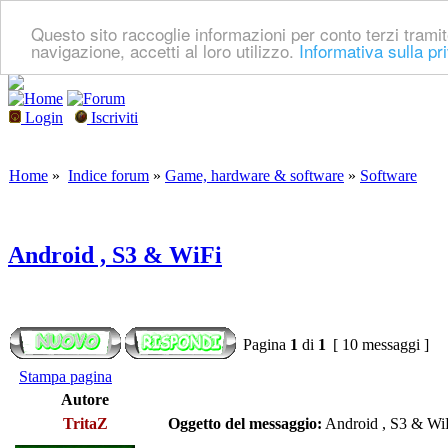
Questo sito raccoglie informazioni per conto terzi tramit
navigazione, accetti al loro utilizzo.
Informativa sulla pr
Login
Iscriviti
Home
»
Indice forum
»
Game, hardware & software
»
Software
Android , S3 & WiFi
Pagina
1
di
1
[ 10 messaggi ]
Stampa pagina
Autore
TritaZ
Oggetto del messaggio:
Android , S3 & Wi