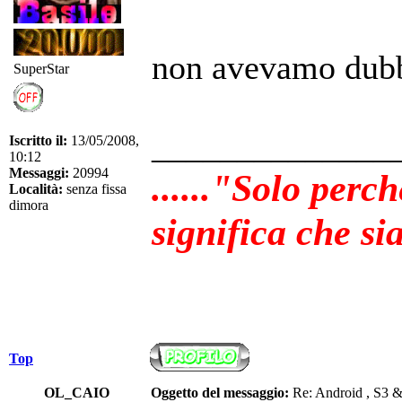
non avevamo dubb
SuperStar
______________
Iscritto il:
13/05/2008,
10:12
Messaggi:
20994
......"Solo perc
Località:
senza fissa
dimora
significa che sia
Top
OL_CAIO
Oggetto del messaggio:
Re: Android , S3 