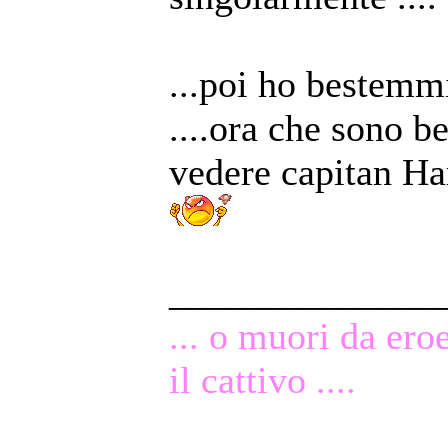
...poi ho bestemmia
....ora che sono b
vedere capitan Ha
______________
... o muori da ero
il cattivo ....