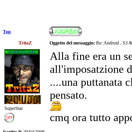
Top
TritaZ
Oggetto del messaggio:
Re: Android , S3 
Alla fine era un 
all'imposatzione d
....una puttanata 
pensato.
SuperStar
cmq ora tutto app
Iscritto il:
29/04/2008,