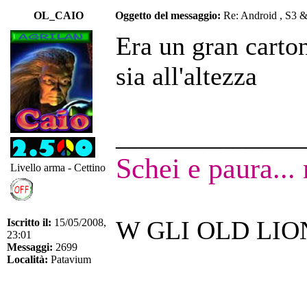
OL_CAIO
Oggetto del messaggio:
Re: Android , S3 
Era un gran carton
sia all'altezza
______________
Schei e paura...
Livello arma - Cettino
W GLI OLD LIO
Iscritto il:
15/05/2008,
23:01
Messaggi:
2699
Località:
Patavium