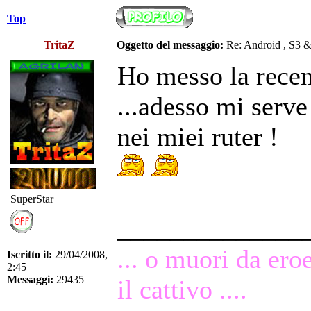
Top
TritaZ
Oggetto del messaggio:
Re: Android , S3 
Ho messo la recens
...adesso mi serve
nei miei ruter !
SuperStar
______________
... o muori da ero
Iscritto il:
29/04/2008,
2:45
Messaggi:
29435
il cattivo ....