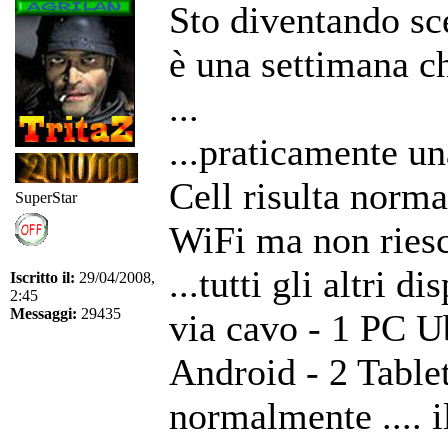
Sto diventando sc
è una settimana c
...
...praticamente un
Cell risulta norma
SuperStar
WiFi ma non riesce
...tutti gli altri 
Iscritto il:
29/04/2008,
2:45
Messaggi:
29435
via cavo - 1 PC Ub
Android - 2 Tablet
normalmente .... i